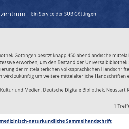
gszentrum
Ein Service der SUB Göttingen
liothek Göttingen besitzt knapp 450 abendländische mittela
ukzessive erworben, um den Bestand der Universalbibliothe
lisierung der mittelalterlichen volkssprachlichen Handschri
ion wird zukünftig um weitere mittelalterliche Handschriften
ultur und Medien, Deutsche Digitale Bibliothek, Neustart 
1 Treff
sch-medizinisch-naturkundliche Sammelhandschrift