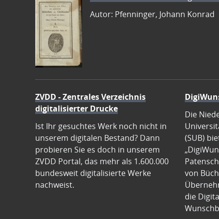
Autor: Pfenninger, Johann Konrad
ZVDD - Zentrales Verzeichnis
DigiWun
digitalisierter Drucke
Die Nied
Ist Ihr gesuchtes Werk noch nicht in
Universit
unserem digitalen Bestand? Dann
(SUB) bie
probieren Sie es doch in unserem
„DigiWun
ZVDD Portal, das mehr als 1.600.000
Patenscha
bundesweit digitalisierte Werke
von Büch
nachweist.
Übernehm
die Digit
Wunschb