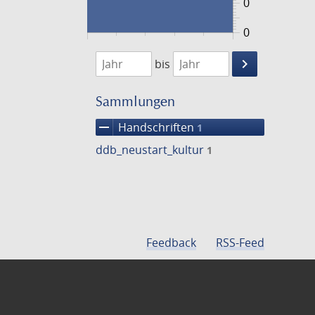
0
0
1474
1475
keyboard_arrow_right
bis
Suche
einschränke
Sammlungen
remove
Handschriften
1
ddb_neustart_kultur
1
Feedback
RSS-Feed