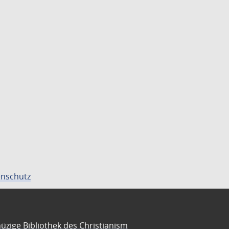
nschutz
üzige Bibliothek des Christianism