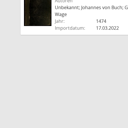
Autoren
Unbekannt; Johannes von Buch; Go
Wage
Jahr:
1474
Importdatum:
17.03.2022