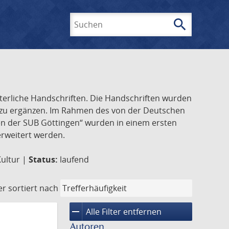
search
Suchen
lterliche Handschriften. Die Handschriften wurden
k zu ergänzen. Im Rahmen des von der Deutschen
ften der SUB Göttingen“ wurden in einem ersten
 erweitert werden.
Kultur |
Status:
laufend
er
sortiert nach
remove
Alle Filter entfernen
Autoren