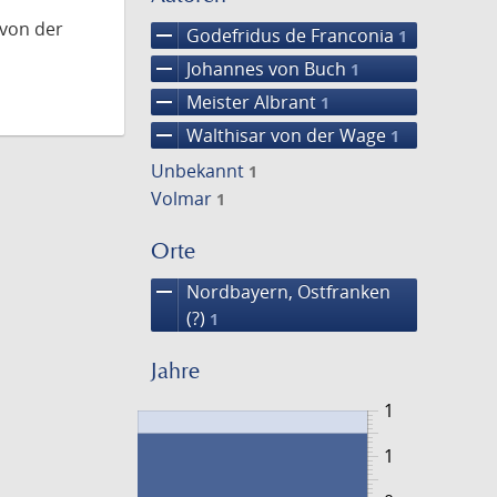
 von der
remove
Godefridus de Franconia
1
remove
Johannes von Buch
1
remove
Meister Albrant
1
remove
Walthisar von der Wage
1
Unbekannt
1
Volmar
1
Orte
remove
Nordbayern, Ostfranken
(?)
1
Jahre
1
1