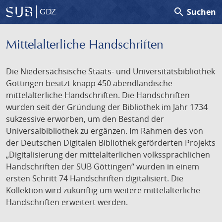
search
Suchen
GDZ
Mittelalterliche Handschriften
Die Niedersächsische Staats- und Universitätsbibliothek
Göttingen besitzt knapp 450 abendländische
mittelalterliche Handschriften. Die Handschriften
wurden seit der Gründung der Bibliothek im Jahr 1734
sukzessive erworben, um den Bestand der
Universalbibliothek zu ergänzen. Im Rahmen des von
der Deutschen Digitalen Bibliothek geförderten Projekts
„Digitalisierung der mittelalterlichen volkssprachlichen
Handschriften der SUB Göttingen“ wurden in einem
ersten Schritt 74 Handschriften digitalisiert. Die
Kollektion wird zukünftig um weitere mittelalterliche
Handschriften erweitert werden.