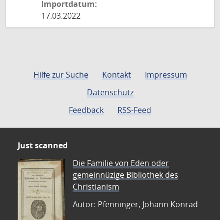
Importdatum:
17.03.2022
Hilfe zur Suche
Kontakt
Impressum
Datenschutz
Feedback
RSS-Feed
Just scanned
Die Familie von Eden oder
gemeinnüzige Bibliothek des
Christianism
Autor: Pfenninger, Johann Konrad