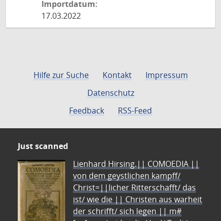
Importdatum:
17.03.2022
Hilfe zur Suche
Kontakt
Impressum
Datenschutz
Feedback
RSS-Feed
Just scanned
Lienhard Hirsing.|| COMOEDIA ||
von dem geystlichen kampff/
Christ=||licher Ritterschafft/ das
ist/ wie die || Christen aus warheit
der schrifft/ sich legen || m#