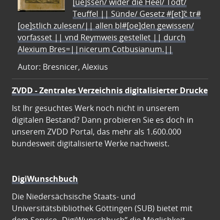
[ue]ssen/ wider die Heel/ Todt/
Teuffel || Sünde/ Gesetz #[et]c̃ tr#
[oe]stlich zulesen/|| allen bl#[oe]den gewissen/
vorfasset || vnd Reymweis gestellet || durch
Alexium Bres=||nicerum Cotbusianum.||
Autor: Bresnicer, Alexius
ZVDD - Zentrales Verzeichnis digitalisierter Drucke
Ist Ihr gesuchtes Werk noch nicht in unserem
digitalen Bestand? Dann probieren Sie es doch in
unserem ZVDD Portal, das mehr als 1.600.000
bundesweit digitalisierte Werke nachweist.
DigiWunschbuch
Die Niedersächsische Staats- und
Universitätsbibliothek Göttingen (SUB) bietet mit