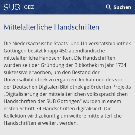
search
Suchen
GDZ
Mittelalterliche Handschriften
Die Niedersächsische Staats- und Universitätsbibliothek
Göttingen besitzt knapp 450 abendländische
mittelalterliche Handschriften. Die Handschriften
wurden seit der Gründung der Bibliothek im Jahr 1734
sukzessive erworben, um den Bestand der
Universalbibliothek zu ergänzen. Im Rahmen des von
der Deutschen Digitalen Bibliothek geförderten Projekts
„Digitalisierung der mittelalterlichen volkssprachlichen
Handschriften der SUB Göttingen“ wurden in einem
ersten Schritt 74 Handschriften digitalisiert. Die
Kollektion wird zukünftig um weitere mittelalterliche
Handschriften erweitert werden.