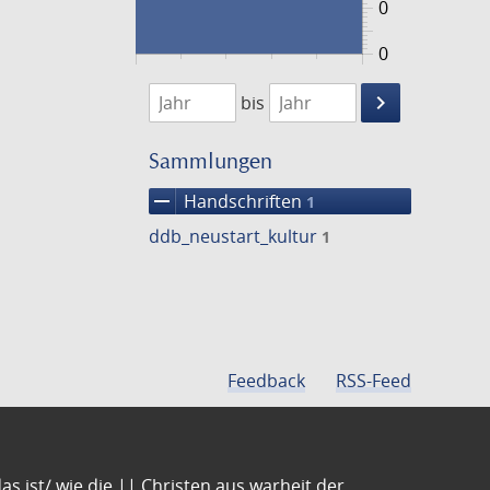
0
0
1474
1475
keyboard_arrow_right
bis
Suche
einschränke
Sammlungen
remove
Handschriften
1
ddb_neustart_kultur
1
Feedback
RSS-Feed
s ist/ wie die || Christen aus warheit der