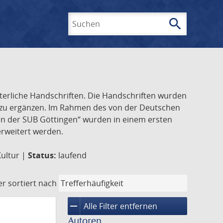
search
Suchen
lterliche Handschriften. Die Handschriften wurden
k zu ergänzen. Im Rahmen des von der Deutschen
ften der SUB Göttingen“ wurden in einem ersten
 erweitert werden.
Kultur |
Status:
laufend
er
sortiert nach
remove
Alle Filter entfernen
Autoren