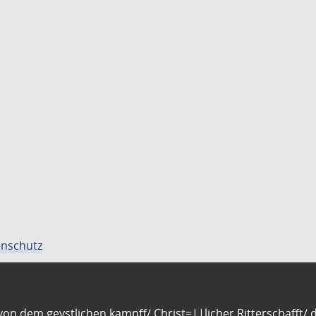
nschutz
n dem geystlichen kampff/ Christ=||licher Ritterschafft/ da