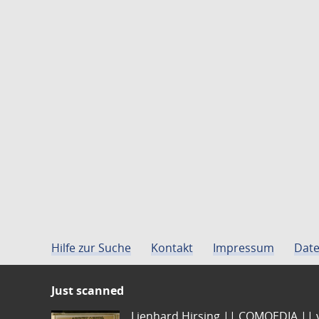
Hilfe zur Suche
Kontakt
Impressum
Date
Just scanned
Lienhard Hirsing.|| COMOEDIA || vo