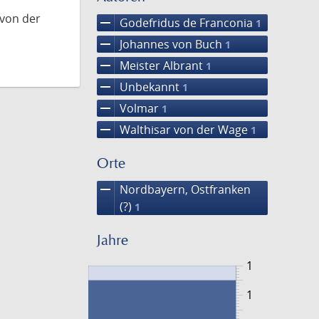
 von der
remove
Godefridus de Franconia
1
remove
Johannes von Buch
1
remove
Meister Albrant
1
remove
Unbekannt
1
remove
Volmar
1
remove
Walthisar von der Wage
1
Orte
remove
Nordbayern, Ostfranken
(?)
1
Jahre
1
1