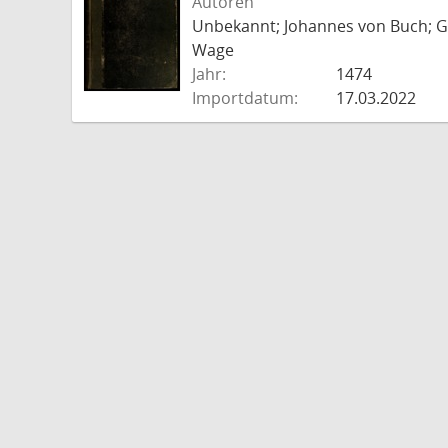
Autoren
Unbekannt; Johannes von Buch; Go
Wage
Jahr:
1474
Importdatum:
17.03.2022