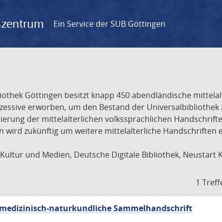
gszentrum
Ein Service der SUB Göttingen
liothek Göttingen besitzt knapp 450 abendländische mittela
ukzessive erworben, um den Bestand der Universalbibliothe
lisierung der mittelalterlichen volkssprachlichen Handschri
ion wird zukünftig um weitere mittelalterliche Handschriften
ultur und Medien, Deutsche Digitale Bibliothek, Neustart 
1 Treff
sch-medizinisch-naturkundliche Sammelhandschrift