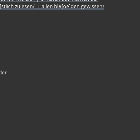
e]stlich zulesen/|| allen bl#[oe]den gewissen/
der