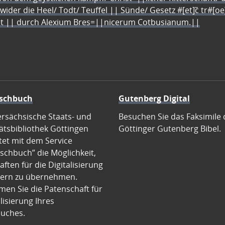
 wider die Heel/ Todt/ Teuffel || Sünde/ Gesetz #[et]c̃ tr#[o
let || durch Alexium Bres=||nicerum Cotbusianum.||
schbuch
Gutenberg Digital
ersächsische Staats- und
Besuchen Sie das Faksimile 
ätsbibliothek Göttingen
Göttinger Gutenberg Bibel.
tet mit dem Service
schbuch” die Möglichkeit,
ften für die Digitalisierung
ern zu übernehmen.
en Sie die Patenschaft für
alisierung Ihres
uches.