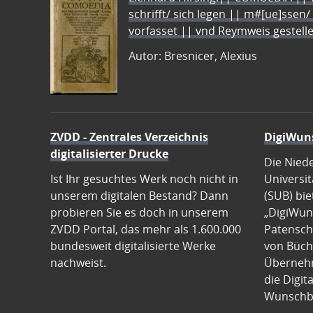
schrifft/ sich legen || m#[ue]ssen/
vorfasset || vnd Reymweis gestel
Autor: Bresnicer, Alexius
ZVDD - Zentrales Verzeichnis
DigiWun
digitalisierter Drucke
Die Nied
Ist Ihr gesuchtes Werk noch nicht in
Universit
unserem digitalen Bestand? Dann
(SUB) bie
probieren Sie es doch in unserem
„DigiWun
ZVDD Portal, das mehr als 1.600.000
Patenscha
bundesweit digitalisierte Werke
von Büch
nachweist.
Übernehm
die Digit
Wunschb