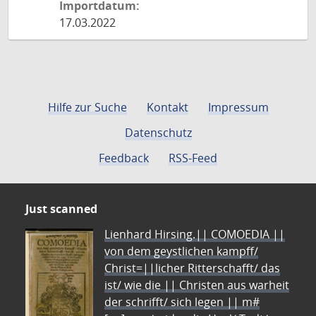
Importdatum:
17.03.2022
Hilfe zur Suche
Kontakt
Impressum
Datenschutz
Feedback
RSS-Feed
Just scanned
Lienhard Hirsing.|| COMOEDIA ||
von dem geystlichen kampff/
Christ=||licher Ritterschafft/ das
ist/ wie die || Christen aus warheit
der schrifft/ sich legen || m#