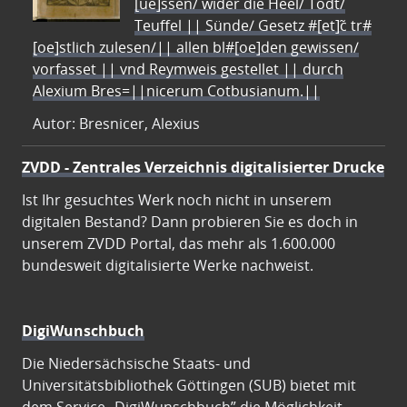
[ue]ssen/ wider die Heel/ Todt/
Teuffel || Sünde/ Gesetz #[et]c̃ tr#
[oe]stlich zulesen/|| allen bl#[oe]den gewissen/
vorfasset || vnd Reymweis gestellet || durch
Alexium Bres=||nicerum Cotbusianum.||
Autor: Bresnicer, Alexius
ZVDD - Zentrales Verzeichnis digitalisierter Drucke
Ist Ihr gesuchtes Werk noch nicht in unserem
digitalen Bestand? Dann probieren Sie es doch in
unserem ZVDD Portal, das mehr als 1.600.000
bundesweit digitalisierte Werke nachweist.
DigiWunschbuch
Die Niedersächsische Staats- und
Universitätsbibliothek Göttingen (SUB) bietet mit