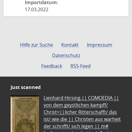
Importdatum:
17.03.2022
Hilfe zur Suche
Kontakt
Impressum
Datenschutz
Feedback
RSS-Feed
Just scanned
Lienhard Hirsing.|| COMOEDIA ||
von dem geystlichen kampff/
Christ=||licher Ritterschafft/ das
ist/ wie die || Christen aus warheit
der schrifft/ sich legen || m#