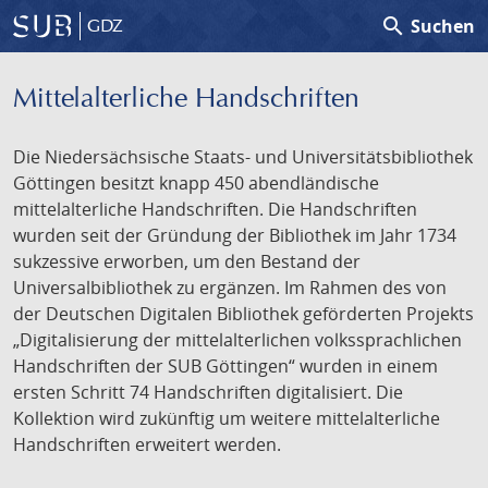
search
Suchen
GDZ
Mittelalterliche Handschriften
Die Niedersächsische Staats- und Universitätsbibliothek
Göttingen besitzt knapp 450 abendländische
mittelalterliche Handschriften. Die Handschriften
wurden seit der Gründung der Bibliothek im Jahr 1734
sukzessive erworben, um den Bestand der
Universalbibliothek zu ergänzen. Im Rahmen des von
der Deutschen Digitalen Bibliothek geförderten Projekts
„Digitalisierung der mittelalterlichen volkssprachlichen
Handschriften der SUB Göttingen“ wurden in einem
ersten Schritt 74 Handschriften digitalisiert. Die
Kollektion wird zukünftig um weitere mittelalterliche
Handschriften erweitert werden.