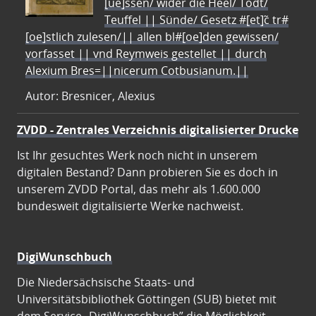
[ue]ssen/ wider die Heel/ Todt/
Teuffel || Sünde/ Gesetz #[et]c̃ tr#
[oe]stlich zulesen/|| allen bl#[oe]den gewissen/
vorfasset || vnd Reymweis gestellet || durch
Alexium Bres=||nicerum Cotbusianum.||
Autor: Bresnicer, Alexius
ZVDD - Zentrales Verzeichnis digitalisierter Drucke
Ist Ihr gesuchtes Werk noch nicht in unserem
digitalen Bestand? Dann probieren Sie es doch in
unserem ZVDD Portal, das mehr als 1.600.000
bundesweit digitalisierte Werke nachweist.
DigiWunschbuch
Die Niedersächsische Staats- und
Universitätsbibliothek Göttingen (SUB) bietet mit