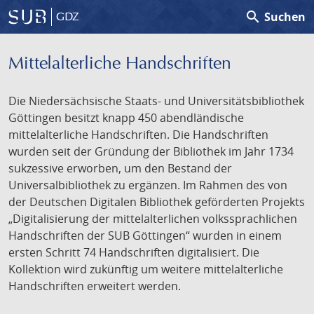
search
Suchen
GDZ
Mittelalterliche Handschriften
Die Niedersächsische Staats- und Universitätsbibliothek
Göttingen besitzt knapp 450 abendländische
mittelalterliche Handschriften. Die Handschriften
wurden seit der Gründung der Bibliothek im Jahr 1734
sukzessive erworben, um den Bestand der
Universalbibliothek zu ergänzen. Im Rahmen des von
der Deutschen Digitalen Bibliothek geförderten Projekts
„Digitalisierung der mittelalterlichen volkssprachlichen
Handschriften der SUB Göttingen“ wurden in einem
ersten Schritt 74 Handschriften digitalisiert. Die
Kollektion wird zukünftig um weitere mittelalterliche
Handschriften erweitert werden.