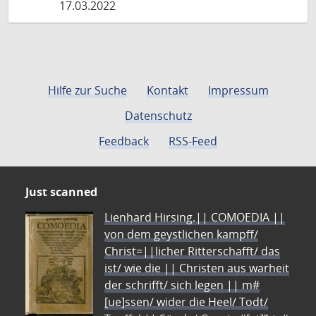
17.03.2022
Hilfe zur Suche
Kontakt
Impressum
Datenschutz
Feedback
RSS-Feed
Just scanned
Lienhard Hirsing.|| COMOEDIA ||
von dem geystlichen kampff/
Christ=||licher Ritterschafft/ das
ist/ wie die || Christen aus warheit
der schrifft/ sich legen || m#
[ue]ssen/ wider die Heel/ Todt/