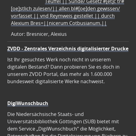
Teuffel || Sünde/ Gesetz #[et]c̃ tr#
[oe]stlich zulesen/|| allen bl#[oe]den gewissen/
vorfasset || vnd Reymweis gestellet || durch
Alexium Bres=||nicerum Cotbusianum.||
Autor: Bresnicer, Alexius
ZVDD - Zentrales Verzeichnis digitalisierter Drucke
Ist Ihr gesuchtes Werk noch nicht in unserem
digitalen Bestand? Dann probieren Sie es doch in
unserem ZVDD Portal, das mehr als 1.600.000
bundesweit digitalisierte Werke nachweist.
DigiWunschbuch
Die Niedersächsische Staats- und
Universitätsbibliothek Göttingen (SUB) bietet mit
dem Service „DigiWunschbuch” die Möglichkeit,