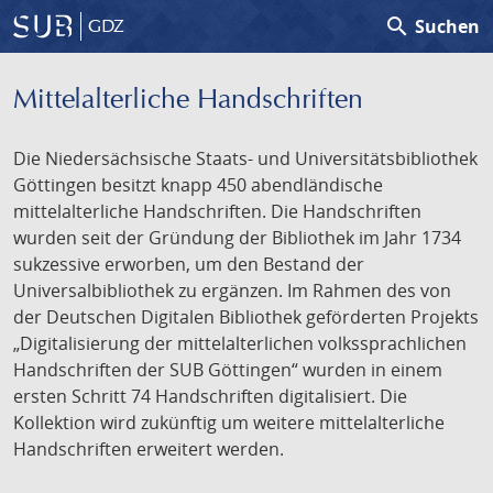
search
Suchen
GDZ
Mittelalterliche Handschriften
Die Niedersächsische Staats- und Universitätsbibliothek
Göttingen besitzt knapp 450 abendländische
mittelalterliche Handschriften. Die Handschriften
wurden seit der Gründung der Bibliothek im Jahr 1734
sukzessive erworben, um den Bestand der
Universalbibliothek zu ergänzen. Im Rahmen des von
der Deutschen Digitalen Bibliothek geförderten Projekts
„Digitalisierung der mittelalterlichen volkssprachlichen
Handschriften der SUB Göttingen“ wurden in einem
ersten Schritt 74 Handschriften digitalisiert. Die
Kollektion wird zukünftig um weitere mittelalterliche
Handschriften erweitert werden.