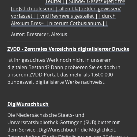
Teuffel || Sünde/ Gesetz #[et]c̃ tr#
[oe]stlich zulesen/|| allen bl#[oe]den gewissen/
vorfasset || vnd Reymweis gestellet || durch
Alexium Bres=||nicerum Cotbusianum.||
Autor: Bresnicer, Alexius
ZVDD - Zentrales Verzeichnis digitalisierter Drucke
Ist Ihr gesuchtes Werk noch nicht in unserem
digitalen Bestand? Dann probieren Sie es doch in
unserem ZVDD Portal, das mehr als 1.600.000
bundesweit digitalisierte Werke nachweist.
DigiWunschbuch
Die Niedersächsische Staats- und
Universitätsbibliothek Göttingen (SUB) bietet mit
dem Service „DigiWunschbuch” die Möglichkeit,