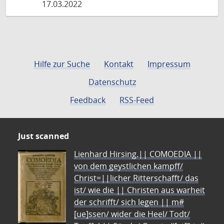
17.03.2022
Hilfe zur Suche
Kontakt
Impressum
Datenschutz
Feedback
RSS-Feed
Just scanned
Lienhard Hirsing.|| COMOEDIA ||
von dem geystlichen kampff/
Christ=||licher Ritterschafft/ das
ist/ wie die || Christen aus warheit
der schrifft/ sich legen || m#
[ue]ssen/ wider die Heel/ Todt/