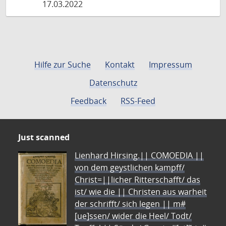
17.03.2022
Hilfe zur Suche
Kontakt
Impressum
Datenschutz
Feedback
RSS-Feed
Just scanned
Lienhard Hirsing.|| COMOEDIA ||
von dem geystlichen kampff/
Christ=||licher Ritterschafft/ das
ist/ wie die || Christen aus warheit
der schrifft/ sich legen || m#
[ue]ssen/ wider die Heel/ Todt/