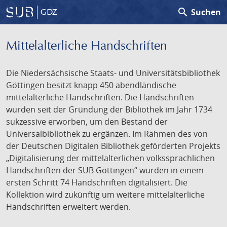
search
Suchen
GDZ
Mittelalterliche Handschriften
Die Niedersächsische Staats- und Universitätsbibliothek
Göttingen besitzt knapp 450 abendländische
mittelalterliche Handschriften. Die Handschriften
wurden seit der Gründung der Bibliothek im Jahr 1734
sukzessive erworben, um den Bestand der
Universalbibliothek zu ergänzen. Im Rahmen des von
der Deutschen Digitalen Bibliothek geförderten Projekts
„Digitalisierung der mittelalterlichen volkssprachlichen
Handschriften der SUB Göttingen“ wurden in einem
ersten Schritt 74 Handschriften digitalisiert. Die
Kollektion wird zukünftig um weitere mittelalterliche
Handschriften erweitert werden.