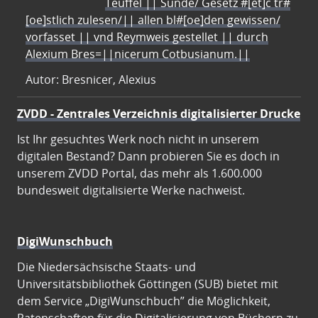
Teuffel || Sünde/ Gesetz #[et]c̃ tr#
[oe]stlich zulesen/|| allen bl#[oe]den gewissen/
vorfasset || vnd Reymweis gestellet || durch
Alexium Bres=||nicerum Cotbusianum.||
Autor: Bresnicer, Alexius
ZVDD - Zentrales Verzeichnis digitalisierter Drucke
Ist Ihr gesuchtes Werk noch nicht in unserem
digitalen Bestand? Dann probieren Sie es doch in
unserem ZVDD Portal, das mehr als 1.600.000
bundesweit digitalisierte Werke nachweist.
DigiWunschbuch
Die Niedersächsische Staats- und
Universitätsbibliothek Göttingen (SUB) bietet mit
dem Service „DigiWunschbuch” die Möglichkeit,