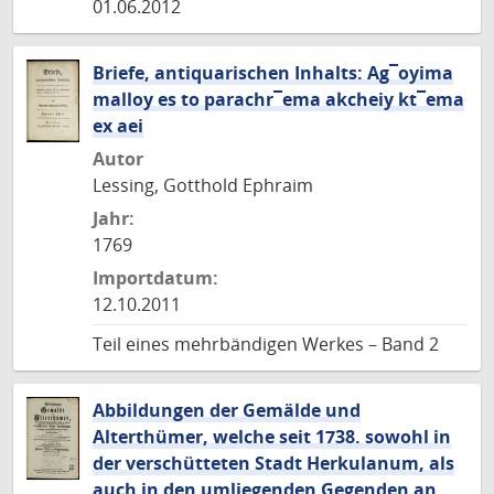
01.06.2012
Briefe, antiquarischen Inhalts: Ag¯oyima
malloy es to parachr¯ema akcheiy kt¯ema
ex aei
Autor
Lessing, Gotthold Ephraim
Jahr:
1769
Importdatum:
12.10.2011
Teil eines mehrbändigen Werkes – Band 2
Abbildungen der Gemälde und
Alterthümer, welche seit 1738. sowohl in
der verschütteten Stadt Herkulanum, als
auch in den umliegenden Gegenden an