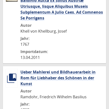
Baldinio Aucta Ex Solius Austriæ
Utriusque, Iisque Aliquibus Museis
Subplementum A Julio Caes. Ad Comnenos
Se Porrigens
Autor
Khell von Khellburg, Josef
Jahr:
1767
Importdatum:
13.04.2011
Ueber Mahlerei und Bildhauerarbeit in
Rom für Liebhaber des Schönen in der
Kunst
Autor
Ramdohr, Friedrich Wilhelm Basilius
Jahr: