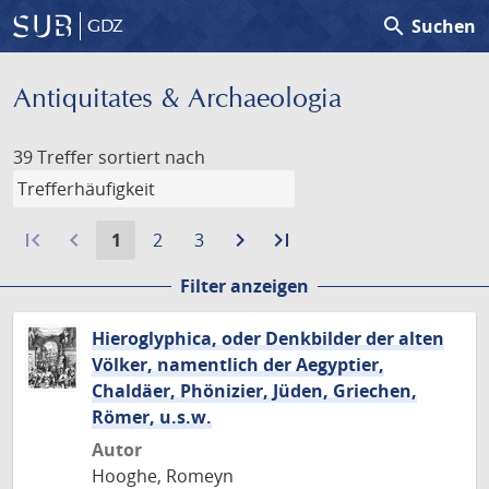
search
Suchen
GDZ
Antiquitates & Archaeologia
39 Treffer
sortiert nach
first_page
navigate_before
Aktuelle
Gehe
Gehe
navigate_next
Zur
last_page
Zur
1
2
3
Seite:
zu
zu
nächsten
letzten
Filter anzeigen
Seite
Seite
Seite
Seite
Hieroglyphica, oder Denkbilder der alten
Völker, namentlich der Aegyptier,
Chaldäer, Phönizier, Jüden, Griechen,
Römer, u.s.w.
Autor
Hooghe, Romeyn