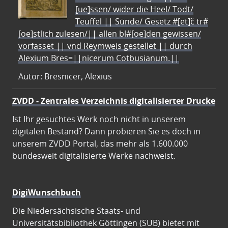
[ue]ssen/ wider die Heel/ Todt/
Teuffel || Sünde/ Gesetz #[et]c̃ tr#
[oe]stlich zulesen/|| allen bl#[oe]den gewissen/
vorfasset || vnd Reymweis gestellet || durch
Alexium Bres=||nicerum Cotbusianum.||
Autor: Bresnicer, Alexius
ZVDD - Zentrales Verzeichnis digitalisierter Drucke
Ist Ihr gesuchtes Werk noch nicht in unserem
digitalen Bestand? Dann probieren Sie es doch in
unserem ZVDD Portal, das mehr als 1.600.000
bundesweit digitalisierte Werke nachweist.
DigiWunschbuch
Die Niedersächsische Staats- und
Universitätsbibliothek Göttingen (SUB) bietet mit