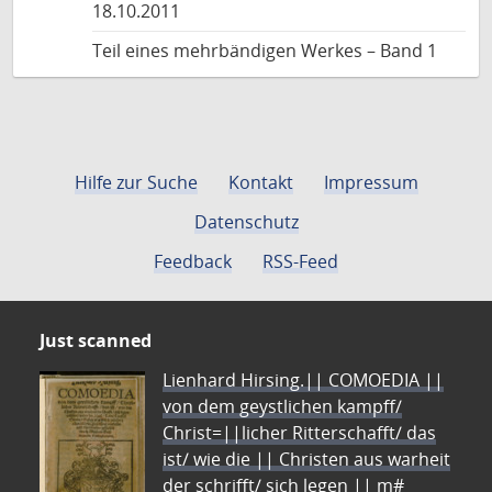
18.10.2011
Teil eines mehrbändigen Werkes – Band 1
Hilfe zur Suche
Kontakt
Impressum
Datenschutz
Feedback
RSS-Feed
Just scanned
Lienhard Hirsing.|| COMOEDIA ||
von dem geystlichen kampff/
Christ=||licher Ritterschafft/ das
ist/ wie die || Christen aus warheit
der schrifft/ sich legen || m#