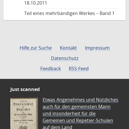
18.10.2011
Teil eines mehrbändigen Werkes – Band 1
Hilfe zur Suche
Kontakt
Impressum
Datenschutz
Feedback
RSS-Feed
Just scanned
Etwas Angenehmes und Nützliches
auch für den gemeinsten Mann
und insonderheit für die
Gemeinen und Repetier-Schulen
auf dem Land