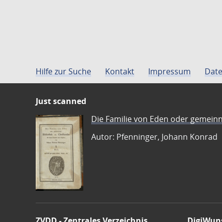
Hilfe zur Suche
Kontakt
Impressum
Date
Just scanned
Die Familie von Eden oder gemeinn
Autor: Pfenninger, Johann Konrad
ZVDD - Zentrales Verzeichnis
DigiWun