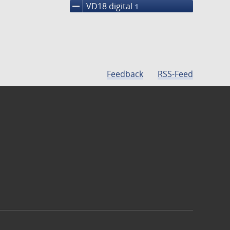
remove
VD18 digital
1
Feedback
RSS-Feed