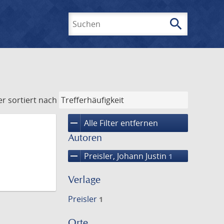
search
Suchen
er
sortiert nach
remove
Alle Filter entfernen
Autoren
remove
Preisler, Johann Justin
1
Verlage
Preisler
1
Orte