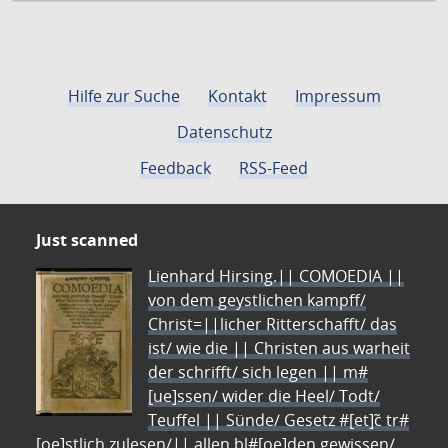
Hilfe zur Suche
Kontakt
Impressum
Datenschutz
Feedback
RSS-Feed
Just scanned
Lienhard Hirsing.|| COMOEDIA ||
von dem geystlichen kampff/
Christ=||licher Ritterschafft/ das
ist/ wie die || Christen aus warheit
der schrifft/ sich legen || m#
[ue]ssen/ wider die Heel/ Todt/
Teuffel || Sünde/ Gesetz #[et]c̃ tr#
[oe]stlich zulesen/|| allen bl#[oe]den gewissen/