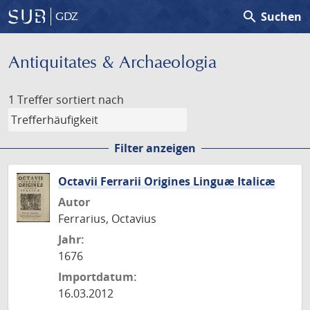
search
Suchen
GDZ
Antiquitates & Archaeologia
1 Treffer
sortiert nach
Filter anzeigen
Octavii Ferrarii Origines Linguæ Italicæ
Autor
Ferrarius, Octavius
Jahr:
1676
Importdatum:
16.03.2012