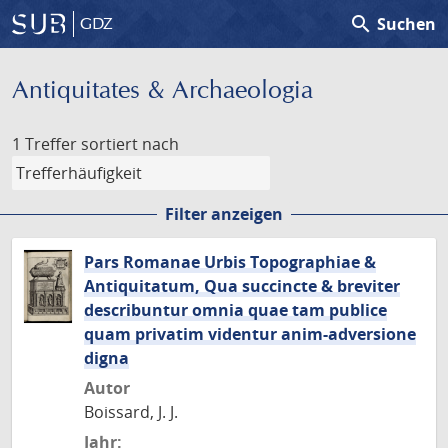
search
Suchen
GDZ
Antiquitates & Archaeologia
1 Treffer
sortiert nach
Filter anzeigen
Pars Romanae Urbis Topographiae &
Antiquitatum, Qua succincte & breviter
describuntur omnia quae tam publice
quam privatim videntur anim-adversione
digna
Autor
Boissard, J. J.
Jahr: