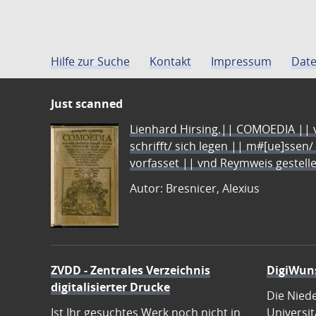
Hilfe zur Suche
Kontakt
Impressum
Date
Just scanned
Lienhard Hirsing.|| COMOEDIA || vo
schrifft/ sich legen || m#[ue]ssen/
vorfasset || vnd Reymweis gestel
Autor: Bresnicer, Alexius
ZVDD - Zentrales Verzeichnis
DigiWun
digitalisierter Drucke
Die Nied
Ist Ihr gesuchtes Werk noch nicht in
Universit