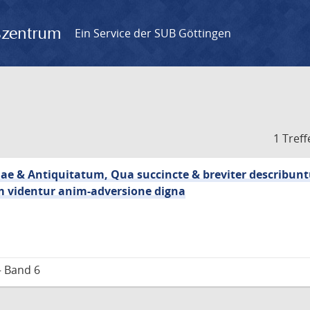
gszentrum
Ein Service der SUB Göttingen
1 Treff
e & Antiquitatum, Qua succincte & breviter describun
m videntur anim-adversione digna
– Band 6