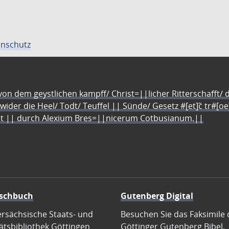
nschutz
n dem geystlichen kampff/ Christ=||licher Ritterschafft/ da
 wider die Heel/ Todt/ Teuffel || Sünde/ Gesetz #[et]c̃ tr#[o
let || durch Alexium Bres=||nicerum Cotbusianum.||
schbuch
Gutenberg Digital
ersächsische Staats- und
Besuchen Sie das Faksimile 
ätsbibliothek Göttingen
Göttinger Gutenberg Bibel.