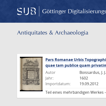
Göttinger Digitalisierun
Antiquitates & Archaeologia
Pars Romanae Urbis Topographia
quae tam publice quam privati
Autor
Boissardus, J. J.
Jahr:
1602
Importdatum:
19.09.2012
Teil eines mehrbändigen Werkes 