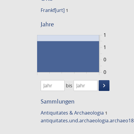
Frankf[urt]
1
Jahre
1
1
0
0
1602
1603
keyboard_arrow_right
bis
Suche
einschränke
Sammlungen
Antiquitates & Archaeologia
1
antiquitates.und.archaeologia.archaeo1