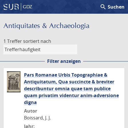
search
Suchen
GDZ
Antiquitates & Archaeologia
1 Treffer
sortiert nach
Filter anzeigen
Pars Romanae Urbis Topographiae &
Antiquitatum, Qua succincte & breviter
describuntur omnia quae tam publice
quam privatim videntur anim-adversione
digna
Autor
Boissard, J. J.
Jahr: