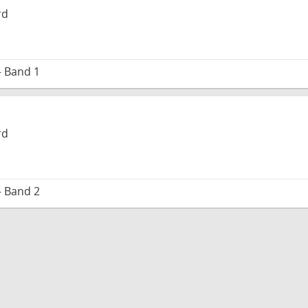
rd
– Band 1
rd
– Band 2