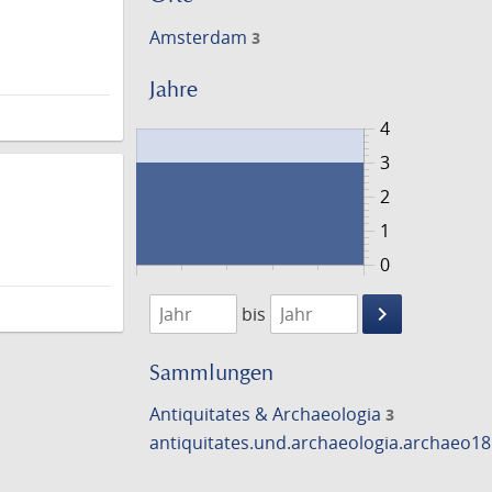
Amsterdam
3
Jahre
4
3
2
1
0
1712
1713
keyboard_arrow_right
bis
Suche
einschränke
Sammlungen
Antiquitates & Archaeologia
3
antiquitates.und.archaeologia.archaeo1