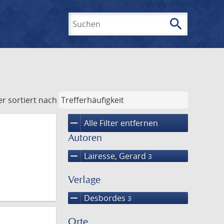
search
Suchen
er
sortiert nach
remove
Alle Filter entfernen
Autoren
remove
Lairesse, Gerard
3
Verlage
remove
Desbordes
3
Orte