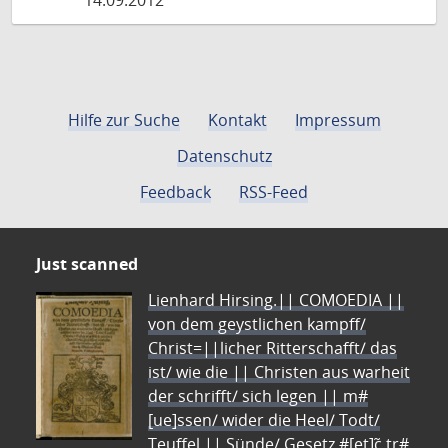
14.09.2012
Hilfe zur Suche
Kontakt
Impressum
Datenschutz
Feedback
RSS-Feed
Just scanned
Lienhard Hirsing.|| COMOEDIA ||
von dem geystlichen kampff/
Christ=||licher Ritterschafft/ das
ist/ wie die || Christen aus warheit
der schrifft/ sich legen || m#
[ue]ssen/ wider die Heel/ Todt/
Teuffel || Sünde/ Gesetz #[et]c̃ tr#