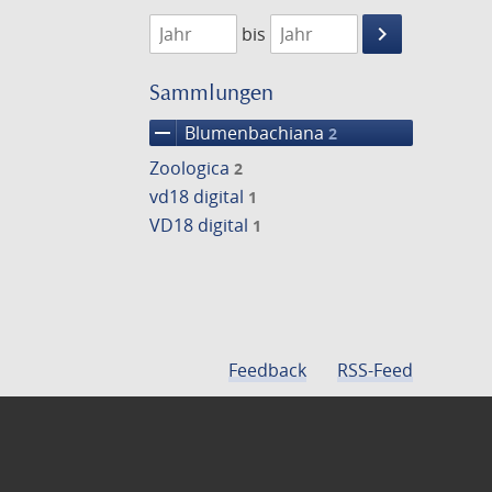
1788
1794
keyboard_arrow_right
bis
Suche
einschränke
Sammlungen
remove
Blumenbachiana
2
Zoologica
2
vd18 digital
1
VD18 digital
1
Feedback
RSS-Feed