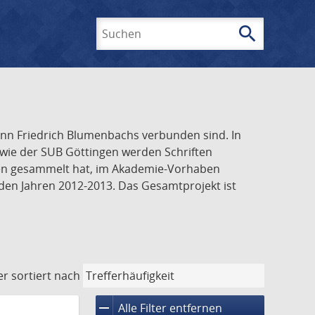
search
Suchen
ann Friedrich Blumenbachs verbunden sind. In
wie der SUB Göttingen werden Schriften
ngen gesammelt hat, im Akademie-Vorhaben
 den Jahren 2012-2013. Das Gesamtprojekt ist
er
sortiert nach
remove
Alle Filter entfernen