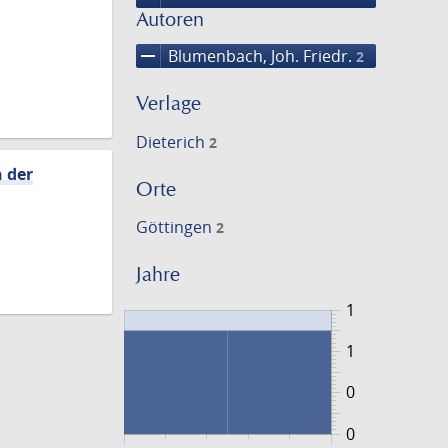
Autoren
remove
Blumenbach, Joh. Friedr.
2
Verlage
Dieterich
2
h der
Orte
Göttingen
2
Jahre
1
1
0
0