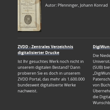
Autor: Pfenninger, Johann Konrad
ZVDD - Zentrales Verzeichnis
DigiWun
digitalisierter Drucke
Die Nied
Ist Ihr gesuchtes Werk noch nicht in
Universit
unserem digitalen Bestand? Dann
(SUB) bie
probieren Sie es doch in unserem
„DigiWun
ZVDD Portal, das mehr als 1.600.000
Patenscha
bundesweit digitalisierte Werke
von Büch
nachweist.
Übernehm
die Digit
Wunschb