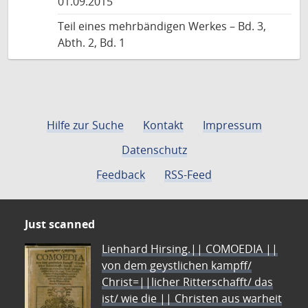
01.09.2015
Teil eines mehrbändigen Werkes – Bd. 3,
Abth. 2, Bd. 1
Hilfe zur Suche
Kontakt
Impressum
Datenschutz
Feedback
RSS-Feed
Just scanned
Lienhard Hirsing.|| COMOEDIA ||
von dem geystlichen kampff/
Christ=||licher Ritterschafft/ das
ist/ wie die || Christen aus warheit