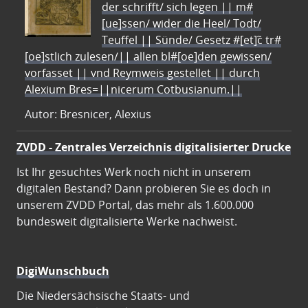
der schrifft/ sich legen || m#
[ue]ssen/ wider die Heel/ Todt/
Teuffel || Sünde/ Gesetz #[et]c̃ tr#
[oe]stlich zulesen/|| allen bl#[oe]den gewissen/
vorfasset || vnd Reymweis gestellet || durch
Alexium Bres=||nicerum Cotbusianum.||
Autor: Bresnicer, Alexius
ZVDD - Zentrales Verzeichnis digitalisierter Drucke
Ist Ihr gesuchtes Werk noch nicht in unserem
digitalen Bestand? Dann probieren Sie es doch in
unserem ZVDD Portal, das mehr als 1.600.000
bundesweit digitalisierte Werke nachweist.
DigiWunschbuch
Die Niedersächsische Staats- und