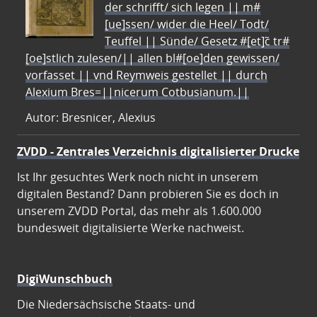
der schrifft/ sich legen || m#
[ue]ssen/ wider die Heel/ Todt/
Teuffel || Sünde/ Gesetz #[et]c̃ tr#
[oe]stlich zulesen/|| allen bl#[oe]den gewissen/
vorfasset || vnd Reymweis gestellet || durch
Alexium Bres=||nicerum Cotbusianum.||
Autor: Bresnicer, Alexius
ZVDD - Zentrales Verzeichnis digitalisierter Drucke
Ist Ihr gesuchtes Werk noch nicht in unserem
digitalen Bestand? Dann probieren Sie es doch in
unserem ZVDD Portal, das mehr als 1.600.000
bundesweit digitalisierte Werke nachweist.
DigiWunschbuch
Die Niedersächsische Staats- und