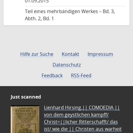
01.09.2015
Teil eines mehrbändigen Werkes – Bd. 3,
Abth. 2, Bd. 1
Hilfe zur Suche
Kontakt
Impressum
Datenschutz
Feedback
RSS-Feed
Just scanned
Lienhard Hirsing.|| COMOEDIA ||
von dem geystlichen kampff/
Christ=||licher Ritterschafft/ das
ist/ wie die || Christen aus warheit