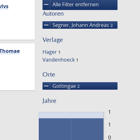
remove
Alle Filter entfernen
vlvs
Autoren
remove
Segner, Johann Andreas
2
Verlage
i Thomae
Hager
1
Vandenhoeck
1
Orte
remove
Gottingae
2
Jahre
1
1
0