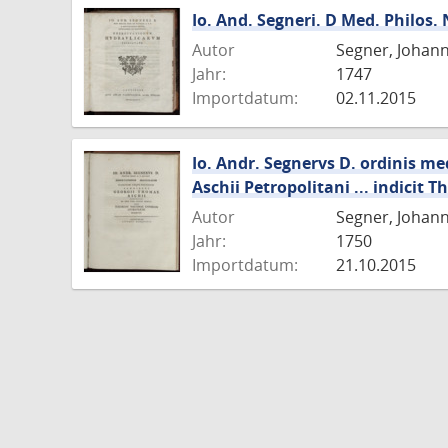
Io. And. Segneri. D Med. Philos.
Autor
Segner, Johan
Jahr:
1747
Importdatum:
02.11.2015
Io. Andr. Segnervs D. ordinis me
Aschii Petropolitani ... indici
Autor
Segner, Johan
Jahr:
1750
Importdatum:
21.10.2015