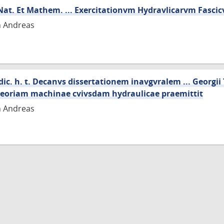
 Nat. Et Mathem. ... Exercitationvm Hydravlicarvm Fascic
n Andreas
dic. h. t. Decanvs dissertationem inavgvralem ... Georgi
t Theoriam machinae cvivsdam hydraulicae praemittit
n Andreas