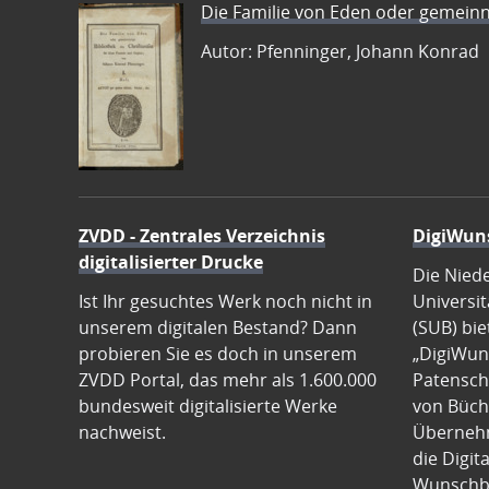
Die Familie von Eden oder gemeinn
Autor: Pfenninger, Johann Konrad
ZVDD - Zentrales Verzeichnis
DigiWun
digitalisierter Drucke
Die Nied
Ist Ihr gesuchtes Werk noch nicht in
Universit
unserem digitalen Bestand? Dann
(SUB) bie
probieren Sie es doch in unserem
„DigiWun
ZVDD Portal, das mehr als 1.600.000
Patenscha
bundesweit digitalisierte Werke
von Büch
nachweist.
Übernehm
die Digit
Wunschb