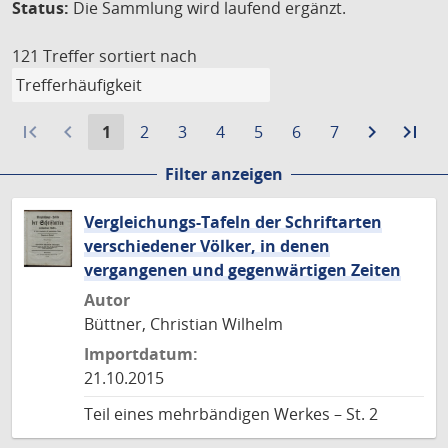
Status:
Die Sammlung wird laufend ergänzt.
121 Treffer
sortiert nach
first_page
navigate_before
Aktuelle
Gehe
Gehe
Gehe
Gehe
Gehe
Gehe
navigate_next
Zur
last_page
Zur
1
2
3
4
5
6
7
Seite:
zu
zu
zu
zu
zu
zu
nächste
let
Filter anzeigen
Seite
Seite
Seite
Seite
Seite
Seite
Seite
Sei
Vergleichungs-Tafeln der Schriftarten
verschiedener Völker, in denen
vergangenen und gegenwärtigen Zeiten
Autor
Büttner, Christian Wilhelm
Importdatum:
21.10.2015
Teil eines mehrbändigen Werkes – St. 2