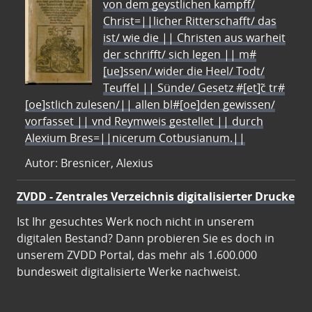
von dem geystlichen kampff/
Christ=||licher Ritterschafft/ das
ist/ wie die || Christen aus warheit
der schrifft/ sich legen || m#
[ue]ssen/ wider die Heel/ Todt/
Teuffel || Sünde/ Gesetz #[et]c̃ tr#
[oe]stlich zulesen/|| allen bl#[oe]den gewissen/
vorfasset || vnd Reymweis gestellet || durch
Alexium Bres=||nicerum Cotbusianum.||
Autor: Bresnicer, Alexius
ZVDD - Zentrales Verzeichnis digitalisierter Drucke
Ist Ihr gesuchtes Werk noch nicht in unserem
digitalen Bestand? Dann probieren Sie es doch in
unserem ZVDD Portal, das mehr als 1.600.000
bundesweit digitalisierte Werke nachweist.