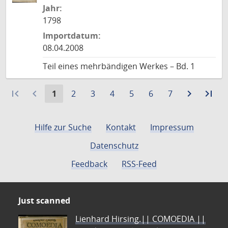
Jahr:
1798
Importdatum:
08.04.2008
Teil eines mehrbändigen Werkes – Bd. 1
first_page
navigate_before
Aktuelle
Gehe
Gehe
Gehe
Gehe
Gehe
Gehe
navigate_next
Zur
last_page
Zur
1
2
3
4
5
6
7
Seite:
zu
zu
zu
zu
zu
zu
nächste
let
Seite
Seite
Seite
Seite
Seite
Seite
Seite
Sei
Hilfe zur Suche
Kontakt
Impressum
Datenschutz
Feedback
RSS-Feed
Just scanned
Lienhard Hirsing.|| COMOEDIA ||