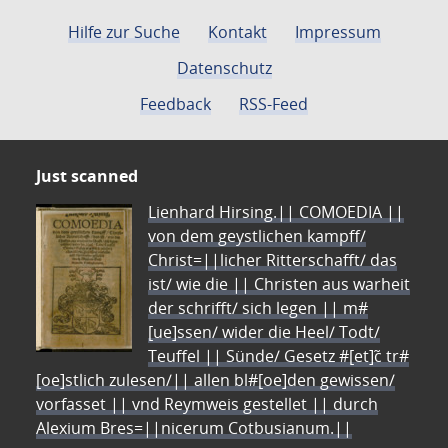
Hilfe zur Suche
Kontakt
Impressum
Datenschutz
Feedback
RSS-Feed
Just scanned
Lienhard Hirsing.|| COMOEDIA ||
von dem geystlichen kampff/
Christ=||licher Ritterschafft/ das
ist/ wie die || Christen aus warheit
der schrifft/ sich legen || m#
[ue]ssen/ wider die Heel/ Todt/
Teuffel || Sünde/ Gesetz #[et]c̃ tr#
[oe]stlich zulesen/|| allen bl#[oe]den gewissen/
vorfasset || vnd Reymweis gestellet || durch
Alexium Bres=||nicerum Cotbusianum.||