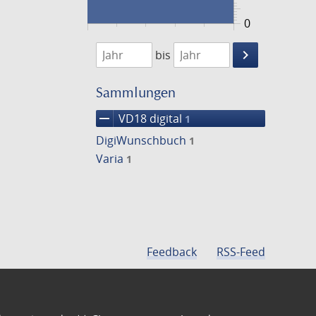
0
1757
1758
keyboard_arrow_right
bis
Suche
einschränke
Sammlungen
remove
VD18 digital
1
DigiWunschbuch
1
Varia
1
Feedback
RSS-Feed