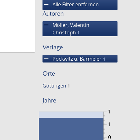
remove
Alle Filter entfernen
Autoren
remove
Möller, Valentin
Christoph
1
Verlage
remove
Pockwitz u. Barmeier
1
Orte
Göttingen
1
Jahre
1
1
0