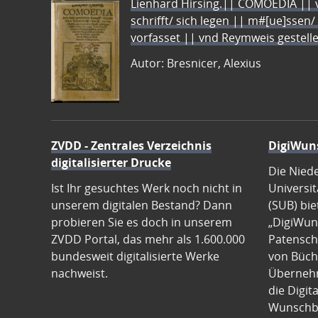
Lienhard Hirsing.|| COMOEDIA || vo
schrifft/ sich legen || m#[ue]ssen/
vorfasset || vnd Reymweis gestel
Autor: Bresnicer, Alexius
ZVDD - Zentrales Verzeichnis
DigiWun
digitalisierter Drucke
Die Nied
Ist Ihr gesuchtes Werk noch nicht in
Universit
unserem digitalen Bestand? Dann
(SUB) bie
probieren Sie es doch in unserem
„DigiWun
ZVDD Portal, das mehr als 1.600.000
Patenscha
bundesweit digitalisierte Werke
von Büch
nachweist.
Übernehm
die Digit
Wunschb