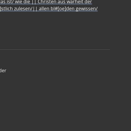
s ist/ wie die || Christen aus warheit der
e]stlich zulesen/|| allen bl#[oe]den gewissen/
der