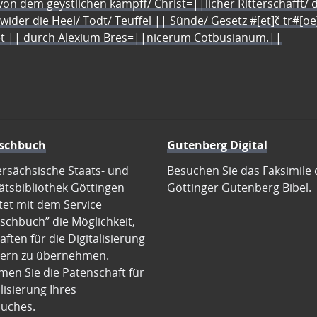
n dem geystlichen kampff/ Christ=||licher Ritterschafft/ da
 wider die Heel/ Todt/ Teuffel || Sünde/ Gesetz #[et]c̃ tr#[o
let || durch Alexium Bres=||nicerum Cotbusianum.||
schbuch
Gutenberg Digital
ersächsische Staats- und
Besuchen Sie das Faksimile 
ätsbibliothek Göttingen
Göttinger Gutenberg Bibel.
tet mit dem Service
schbuch” die Möglichkeit,
ften für die Digitalisierung
ern zu übernehmen.
en Sie die Patenschaft für
alisierung Ihres
uches.