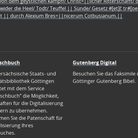
n dem geystlichen kampff/ Christ=||licher Ritterschafft/ da
 wider die Heel/ Todt/ Teuffel || Sünde/ Gesetz #[et]c̃ tr#[o
let || durch Alexium Bres=||nicerum Cotbusianum.||
schbuch
Gutenberg Digital
ersächsische Staats- und
Besuchen Sie das Faksimile 
ätsbibliothek Göttingen
Göttinger Gutenberg Bibel.
tet mit dem Service
schbuch” die Möglichkeit,
ften für die Digitalisierung
ern zu übernehmen.
en Sie die Patenschaft für
alisierung Ihres
uches.