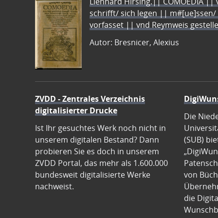
Lienhard Hirsing.|| COMOEDIA || vo
schrifft/ sich legen || m#[ue]ssen/
vorfasset || vnd Reymweis gestel
Autor: Bresnicer, Alexius
ZVDD - Zentrales Verzeichnis
DigiWun
digitalisierter Drucke
Die Nied
Ist Ihr gesuchtes Werk noch nicht in
Universit
unserem digitalen Bestand? Dann
(SUB) bie
probieren Sie es doch in unserem
„DigiWun
ZVDD Portal, das mehr als 1.600.000
Patenscha
bundesweit digitalisierte Werke
von Büch
nachweist.
Übernehm
die Digit
Wunschb