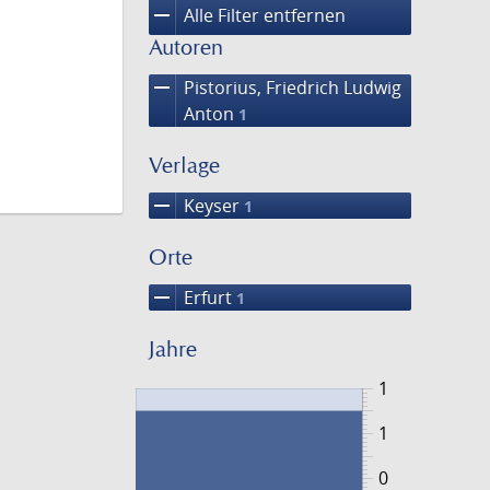
remove
Alle Filter entfernen
Autoren
remove
Pistorius, Friedrich Ludwig
Anton
1
Verlage
remove
Keyser
1
Orte
remove
Erfurt
1
Jahre
1
1
0