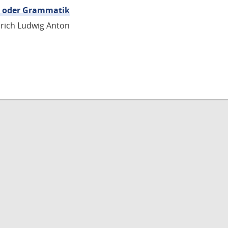
re oder Grammatik
edrich Ludwig Anton