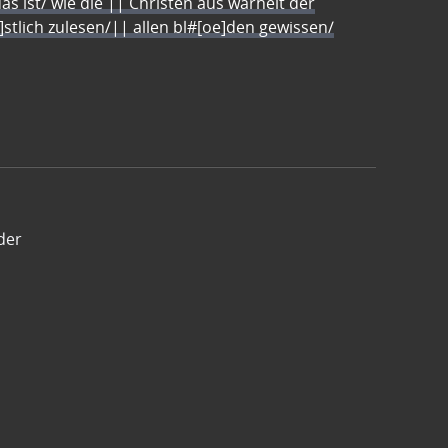
s ist/ wie die || Christen aus warheit der
e]stlich zulesen/|| allen bl#[oe]den gewissen/
der