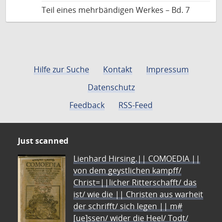
Teil eines mehrbändigen Werkes – Bd. 7
Hilfe zur Suche
Kontakt
Impressum
Datenschutz
Feedback
RSS-Feed
Just scanned
Lienhard Hirsing.|| COMOEDIA ||
von dem geystlichen kampff/
Christ=||licher Ritterschafft/ das
ist/ wie die || Christen aus warheit
der schrifft/ sich legen || m#
[ue]ssen/ wider die Heel/ Todt/