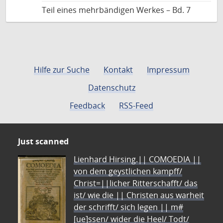
Teil eines mehrbändigen Werkes – Bd. 7
Hilfe zur Suche
Kontakt
Impressum
Datenschutz
Feedback
RSS-Feed
Just scanned
Lienhard Hirsing.|| COMOEDIA ||
von dem geystlichen kampff/
Christ=||licher Ritterschafft/ das
ist/ wie die || Christen aus warheit
der schrifft/ sich legen || m#
[ue]ssen/ wider die Heel/ Todt/