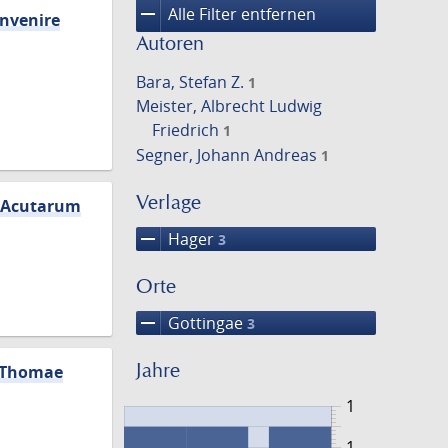
remove
Alle Filter entfernen
nvenire
Autoren
Bara, Stefan Z.
1
Meister, Albrecht Ludwig
Friedrich
1
Segner, Johann Andreas
1
Verlage
e Acutarum
remove
Hager
3
Orte
remove
Gottingae
3
Jahre
i Thomae
1
1