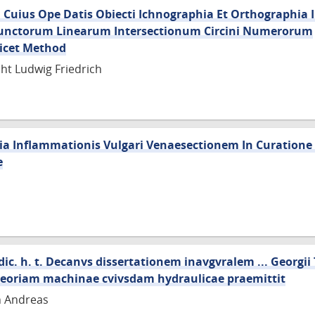
uius Ope Datis Obiecti Ichnographia Et Orthographia I
nctorum Linearum Intersectionum Circini Numerorum
Licet Method
cht Ludwig Friedrich
oria Inflammationis Vulgari Venaesectionem In Curation
e
dic. h. t. Decanvs dissertationem inavgvralem ... Georgi
t Theoriam machinae cvivsdam hydraulicae praemittit
n Andreas