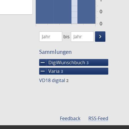
0
0
1750
1760
keyboard_arrow_right
bis
Suche
einschränke
Sammlungen
remove
DigiWunschbuch
3
remove
Varia
3
VD18 digital
2
Feedback
RSS-Feed