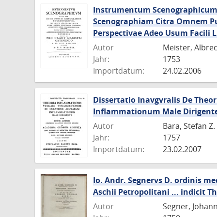
Instrumentum Scenographicum C
Scenographiam Citra Omnem Pu
Perspectivae Adeo Usum Facili 
Autor
Meister, Albre
Jahr:
1753
Importdatum:
24.02.2006
Dissertatio Inavgvralis De The
Inflammationum Male Dirigent
Autor
Bara, Stefan Z.
Jahr:
1757
Importdatum:
23.02.2007
Io. Andr. Segnervs D. ordinis me
Aschii Petropolitani ... indici
Autor
Segner, Johan