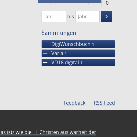
0
1750
1751
keyboard_arrow_right
bis
Suche
einschränke
Sammlungen
remove
DigiWunschbuch
1
remove
Varia
1
remove
VD18 digital
1
Feedback
RSS-Feed
s ist/ wie die || Christen aus warheit der