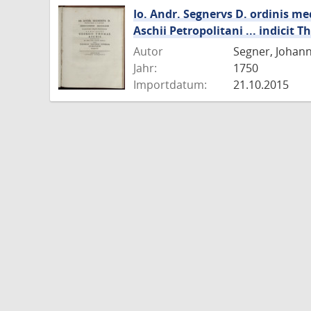
Io. Andr. Segnervs D. ordinis me
Aschii Petropolitani ... indici
Autor
Segner, Johan
Jahr:
1750
Importdatum:
21.10.2015