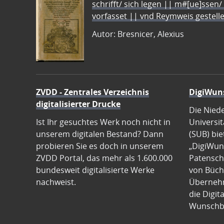
schrifft/ sich legen || m#[ue]ssen/
vorfasset || vnd Reymweis gestel
Autor: Bresnicer, Alexius
ZVDD - Zentrales Verzeichnis
DigiWun
digitalisierter Drucke
Die Nied
Ist Ihr gesuchtes Werk noch nicht in
Universit
unserem digitalen Bestand? Dann
(SUB) bie
probieren Sie es doch in unserem
„DigiWun
ZVDD Portal, das mehr als 1.600.000
Patenscha
bundesweit digitalisierte Werke
von Büch
nachweist.
Übernehm
die Digit
Wunschb