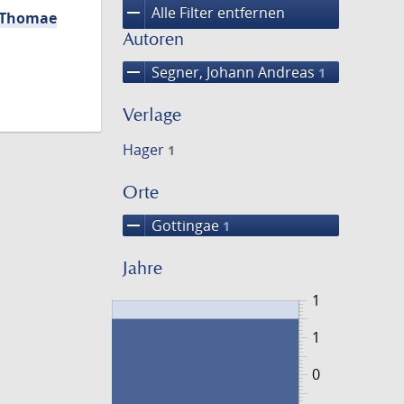
remove
Alle Filter entfernen
i Thomae
Autoren
remove
Segner, Johann Andreas
1
Verlage
Hager
1
Orte
remove
Gottingae
1
Jahre
1
1
0