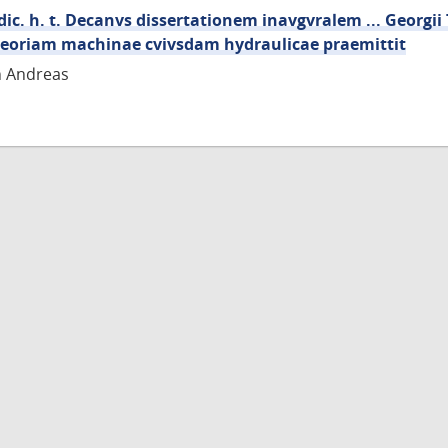
dic. h. t. Decanvs dissertationem inavgvralem ... Georgi
t Theoriam machinae cvivsdam hydraulicae praemittit
n Andreas