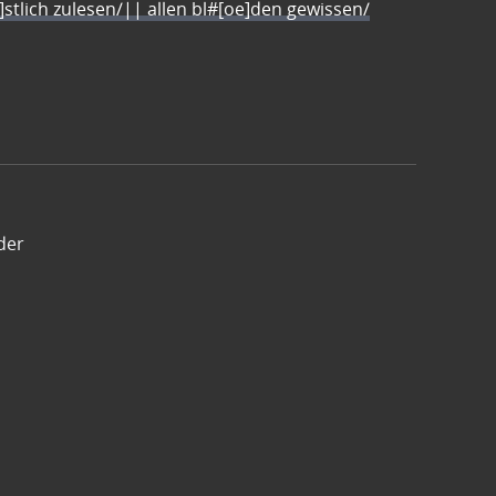
e]stlich zulesen/|| allen bl#[oe]den gewissen/
der