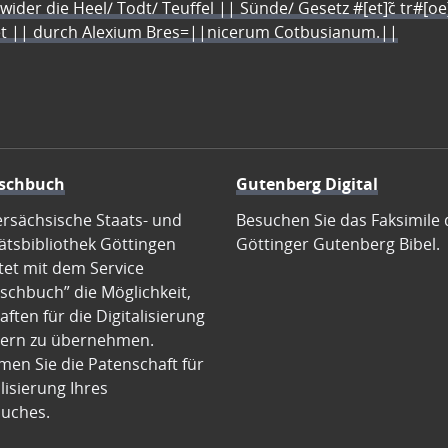
 wider die Heel/ Todt/ Teuffel || Sünde/ Gesetz #[et]c̃ tr#[o
let || durch Alexium Bres=||nicerum Cotbusianum.||
schbuch
Gutenberg Digital
ersächsische Staats- und
Besuchen Sie das Faksimile 
ätsbibliothek Göttingen
Göttinger Gutenberg Bibel.
tet mit dem Service
schbuch” die Möglichkeit,
ften für die Digitalisierung
ern zu übernehmen.
en Sie die Patenschaft für
alisierung Ihres
uches.