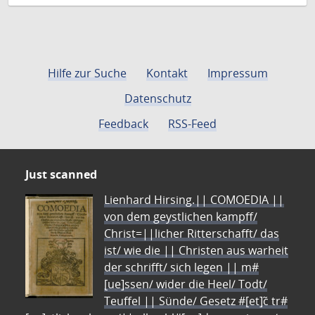
Hilfe zur Suche
Kontakt
Impressum
Datenschutz
Feedback
RSS-Feed
Just scanned
Lienhard Hirsing.|| COMOEDIA ||
von dem geystlichen kampff/
Christ=||licher Ritterschafft/ das
ist/ wie die || Christen aus warheit
der schrifft/ sich legen || m#
[ue]ssen/ wider die Heel/ Todt/
Teuffel || Sünde/ Gesetz #[et]c̃ tr#