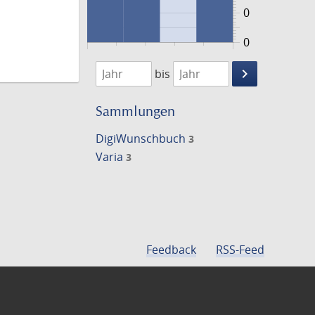
0
0
1895
1899
keyboard_arrow_right
bis
Suche
einschränke
Sammlungen
DigiWunschbuch
3
Varia
3
Feedback
RSS-Feed