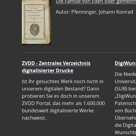
Die Familie von Eden oder gemeinn
Autor: Pfenninger, Johann Konrad
ZVDD - Zentrales Verzeichnis
DigiWun
digitalisierter Drucke
Die Nied
Ist Ihr gesuchtes Werk noch nicht in
Universit
unserem digitalen Bestand? Dann
(SUB) bie
probieren Sie es doch in unserem
„DigiWun
ZVDD Portal, das mehr als 1.600.000
Patenscha
bundesweit digitalisierte Werke
von Büch
nachweist.
Übernehm
die Digit
Wunschb