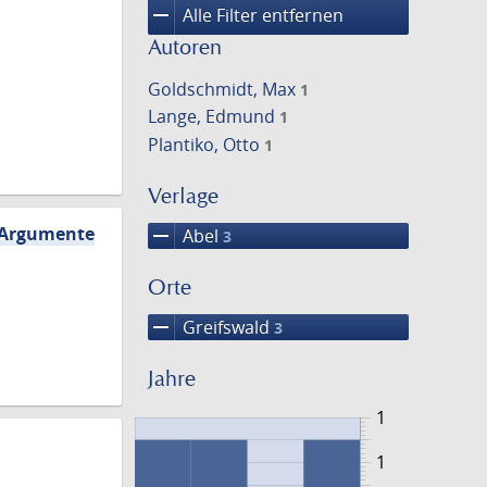
remove
Alle Filter entfernen
Autoren
Goldschmidt, Max
1
Lange, Edmund
1
Plantiko, Otto
1
Verlage
n Argumente
remove
Abel
3
Orte
remove
Greifswald
3
Jahre
1
1