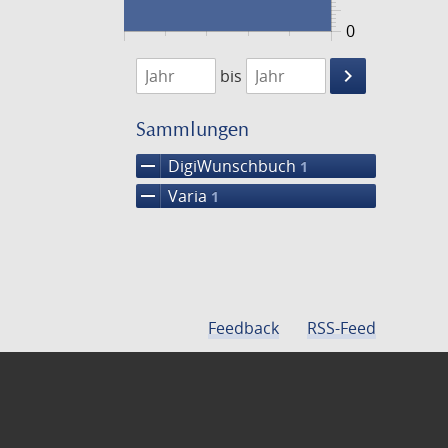
0
1804
1805
keyboard_arrow_right
bis
Suche
einschränke
Sammlungen
remove
DigiWunschbuch
1
remove
Varia
1
Feedback
RSS-Feed