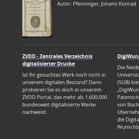
Autor: Pfenninger, Johann Konrad
ZVDD - Zentrales Verzeichnis
DigiWun
digitalisierter Drucke
Die Nied
Ist Ihr gesuchtes Werk noch nicht in
Universit
unserem digitalen Bestand? Dann
(SUB) bie
probieren Sie es doch in unserem
„DigiWun
ZVDD Portal, das mehr als 1.600.000
Patenscha
bundesweit digitalisierte Werke
von Büch
nachweist.
Übernehm
die Digit
Wunschb