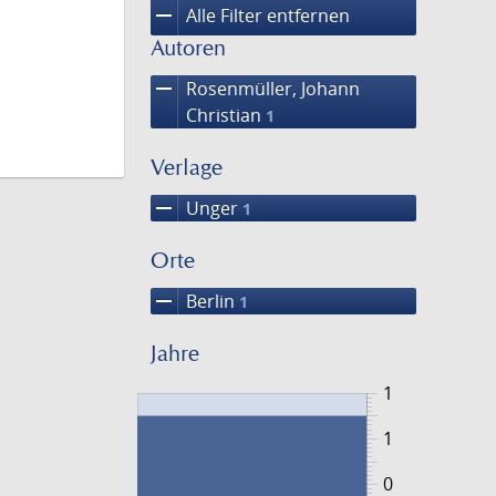
remove
Alle Filter entfernen
Autoren
remove
Rosenmüller, Johann
Christian
1
Verlage
remove
Unger
1
Orte
remove
Berlin
1
Jahre
1
1
0