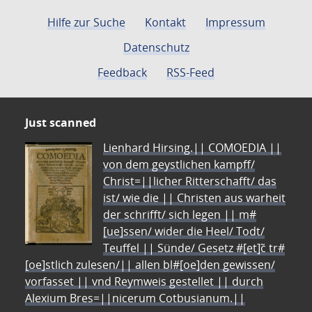
Hilfe zur Suche
Kontakt
Impressum
Datenschutz
Feedback
RSS-Feed
Just scanned
Lienhard Hirsing.|| COMOEDIA ||
von dem geystlichen kampff/
Christ=||licher Ritterschafft/ das
ist/ wie die || Christen aus warheit
der schrifft/ sich legen || m#
[ue]ssen/ wider die Heel/ Todt/
Teuffel || Sünde/ Gesetz #[et]c̃ tr#
[oe]stlich zulesen/|| allen bl#[oe]den gewissen/
vorfasset || vnd Reymweis gestellet || durch
Alexium Bres=||nicerum Cotbusianum.||