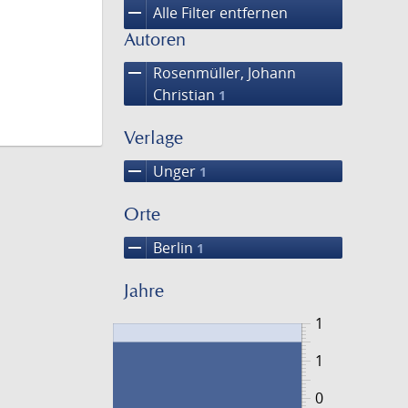
remove
Alle Filter entfernen
Autoren
remove
Rosenmüller, Johann
Christian
1
Verlage
remove
Unger
1
Orte
remove
Berlin
1
Jahre
1
1
0