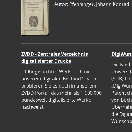
Autor: Pfenninger, Johann Konrad
ZVDD - Zentrales Verzeichnis
DigiWun
digitalisierter Drucke
Die Nied
Ist Ihr gesuchtes Werk noch nicht in
Universit
unserem digitalen Bestand? Dann
(SUB) bie
probieren Sie es doch in unserem
„DigiWun
ZVDD Portal, das mehr als 1.600.000
Patenscha
bundesweit digitalisierte Werke
von Büch
nachweist.
Übernehm
die Digit
Wunschb