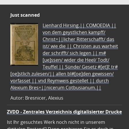
Just scanned
Lienhard Hirsing.|| COMOEDIA ||
von dem geystlichen kampff/
Christ=||licher Ritterschafft/ das
ist/ wie die || Christen aus warheit
der schrifft/ sich legen || m#
[ue]ssen/ wider die Heel/ Todt/
Teuffel || Sünde/ Gesetz #[et]c̃ tr#
[oe]stlich zulesen/|| allen bl#[oe]den gewissen/
vorfasset || vnd Reymweis gestellet || durch
Alexium Bres=||nicerum Cotbusianum.||
Autor: Bresnicer, Alexius
ZVDD - Zentrales Verzeichnis digitalisierter Drucke
Ist Ihr gesuchtes Werk noch nicht in unserem