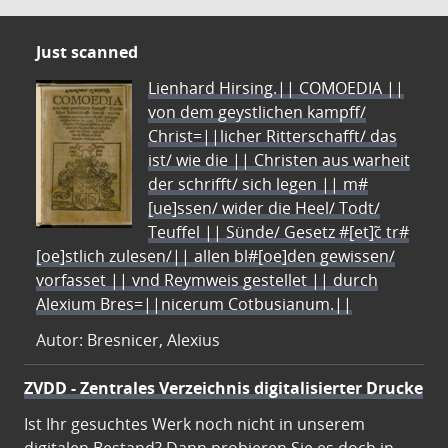
Just scanned
Lienhard Hirsing.|| COMOEDIA ||
von dem geystlichen kampff/
Christ=||licher Ritterschafft/ das
ist/ wie die || Christen aus warheit
der schrifft/ sich legen || m#
[ue]ssen/ wider die Heel/ Todt/
Teuffel || Sünde/ Gesetz #[et]c̃ tr#
[oe]stlich zulesen/|| allen bl#[oe]den gewissen/
vorfasset || vnd Reymweis gestellet || durch
Alexium Bres=||nicerum Cotbusianum.||
Autor: Bresnicer, Alexius
ZVDD - Zentrales Verzeichnis digitalisierter Drucke
Ist Ihr gesuchtes Werk noch nicht in unserem