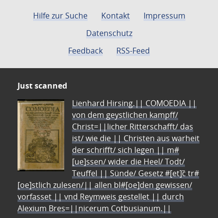
Hilfe zur Suche
Kontakt
Impressum
Datenschutz
Feedback
RSS-Feed
Just scanned
Lienhard Hirsing.|| COMOEDIA ||
von dem geystlichen kampff/
Christ=||licher Ritterschafft/ das
ist/ wie die || Christen aus warheit
der schrifft/ sich legen || m#
[ue]ssen/ wider die Heel/ Todt/
Teuffel || Sünde/ Gesetz #[et]c̃ tr#
[oe]stlich zulesen/|| allen bl#[oe]den gewissen/
vorfasset || vnd Reymweis gestellet || durch
Alexium Bres=||nicerum Cotbusianum.||