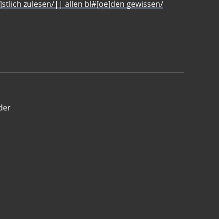
e]stlich zulesen/|| allen bl#[oe]den gewissen/
der