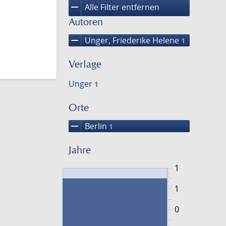
remove
Alle Filter entfernen
Autoren
remove
Unger, Friederike Helene
1
Verlage
Unger
1
Orte
remove
Berlin
1
Jahre
1
1
0