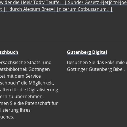
 wider die Heel/ Todt/ Teuffel || Sünde/ Gesetz #[et]c̃ tr#[o
let || durch Alexium Bres=||nicerum Cotbusianum.||
schbuch
Gutenberg Digital
ersächsische Staats- und
Besuchen Sie das Faksimile 
ätsbibliothek Göttingen
Göttinger Gutenberg Bibel.
tet mit dem Service
schbuch” die Möglichkeit,
ften für die Digitalisierung
ern zu übernehmen.
en Sie die Patenschaft für
alisierung Ihres
uches.