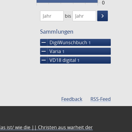
0
1789
1790
keyboard_arrow_right
bis
Suche
einschränke
Sammlungen
remove
DigiWunschbuch
1
remove
Varia
1
remove
VD18 digital
1
Feedback
RSS-Feed
s ist/ wie die || Christen aus warheit der