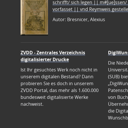
schrifft/ sich legen || m#[ue]ssen/
vorfasset || vnd Reymweis gestel
Autor: Bresnicer, Alexius
ZVDD - Zentrales Verzeichnis
DigiWun
digitalisierter Drucke
Die Nied
Ist Ihr gesuchtes Werk noch nicht in
Universit
unserem digitalen Bestand? Dann
(SUB) bie
probieren Sie es doch in unserem
„DigiWun
ZVDD Portal, das mehr als 1.600.000
Patenscha
bundesweit digitalisierte Werke
von Büch
nachweist.
Übernehm
die Digit
Wunschb