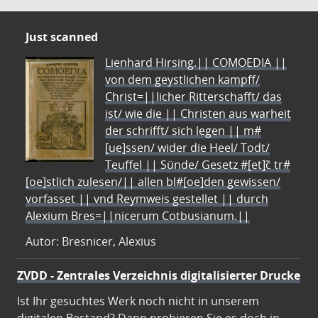
Just scanned
Lienhard Hirsing.|| COMOEDIA ||
von dem geystlichen kampff/
Christ=||licher Ritterschafft/ das
ist/ wie die || Christen aus warheit
der schrifft/ sich legen || m#
[ue]ssen/ wider die Heel/ Todt/
Teuffel || Sünde/ Gesetz #[et]c̃ tr#
[oe]stlich zulesen/|| allen bl#[oe]den gewissen/
vorfasset || vnd Reymweis gestellet || durch
Alexium Bres=||nicerum Cotbusianum.||
Autor: Bresnicer, Alexius
ZVDD - Zentrales Verzeichnis digitalisierter Drucke
Ist Ihr gesuchtes Werk noch nicht in unserem