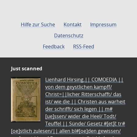
Hilfe zur Suche
Kontakt
Impressum
Datenschutz
Feedback
RSS-Feed
Just scanned
Lienhard Hirsing.|| COMOEDIA ||
von dem geystlichen kampff/
Christ=||licher Ritterschafft/ das
ist/ wie die || Christen aus warheit
der schrifft/ sich legen || m#
[ue]ssen/ wider die Heel/ Todt/
Teuffel || Sünde/ Gesetz #[et]c̃ tr#
[oe]stlich zulesen/|| allen bl#[oe]den gewissen/