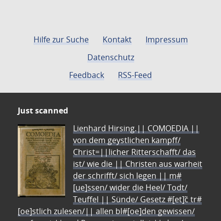
Hilfe zur Suche
Kontakt
Impressum
Datenschutz
Feedback
RSS-Feed
Just scanned
Lienhard Hirsing.|| COMOEDIA ||
von dem geystlichen kampff/
Christ=||licher Ritterschafft/ das
ist/ wie die || Christen aus warheit
der schrifft/ sich legen || m#
[ue]ssen/ wider die Heel/ Todt/
Teuffel || Sünde/ Gesetz #[et]c̃ tr#
[oe]stlich zulesen/|| allen bl#[oe]den gewissen/