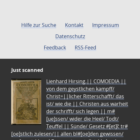
Hilfe zur Suche
Kontakt
Impressum
Datenschutz
Feedback
RSS-Feed
Just scanned
Lienhard Hirsing.|| COMOEDIA ||
von dem geystlichen kampff/
Christ=||licher Ritterschafft/ das
ist/ wie die || Christen aus warheit
der schrifft/ sich legen || m#
[ue]ssen/ wider die Heel/ Todt/
Teuffel || Sünde/ Gesetz #[et]c̃ tr#
[oe]stlich zulesen/|| allen bl#[oe]den gewissen/