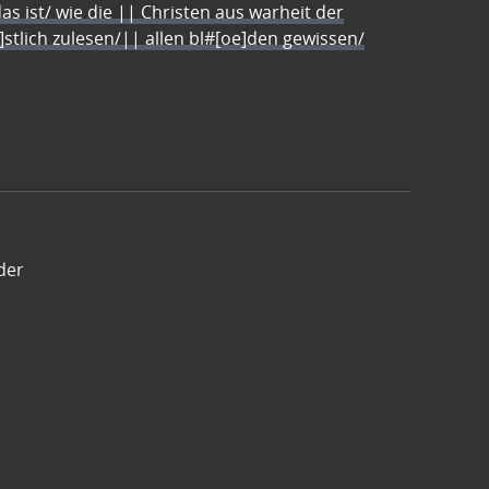
s ist/ wie die || Christen aus warheit der
e]stlich zulesen/|| allen bl#[oe]den gewissen/
der