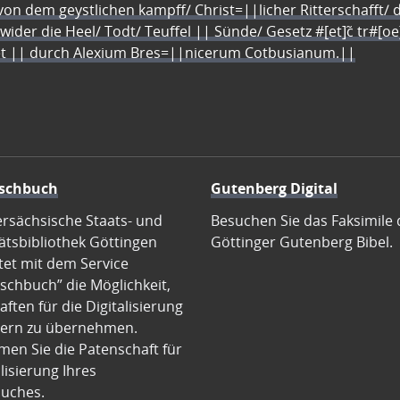
n dem geystlichen kampff/ Christ=||licher Ritterschafft/ da
 wider die Heel/ Todt/ Teuffel || Sünde/ Gesetz #[et]c̃ tr#[o
let || durch Alexium Bres=||nicerum Cotbusianum.||
schbuch
Gutenberg Digital
ersächsische Staats- und
Besuchen Sie das Faksimile 
ätsbibliothek Göttingen
Göttinger Gutenberg Bibel.
tet mit dem Service
schbuch” die Möglichkeit,
ften für die Digitalisierung
ern zu übernehmen.
en Sie die Patenschaft für
alisierung Ihres
uches.