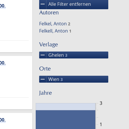
remove
Alle Filter entfernen
00.
Autoren
Felkel, Anton
2
Felkell, Anton
1
Verlage
remove
Ghelen
3
00.
Orte
remove
Wien
3
Jahre
3
00.
1