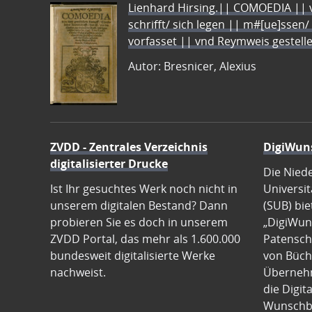
Lienhard Hirsing.|| COMOEDIA || vo
schrifft/ sich legen || m#[ue]ssen/
vorfasset || vnd Reymweis gestel
Autor: Bresnicer, Alexius
ZVDD - Zentrales Verzeichnis
DigiWun
digitalisierter Drucke
Die Nied
Ist Ihr gesuchtes Werk noch nicht in
Universit
unserem digitalen Bestand? Dann
(SUB) bie
probieren Sie es doch in unserem
„DigiWun
ZVDD Portal, das mehr als 1.600.000
Patenscha
bundesweit digitalisierte Werke
von Büch
nachweist.
Übernehm
die Digit
Wunschb