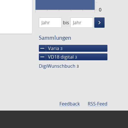
0
1776
1777
keyboard_arrow_right
bis
Suche
einschränke
Sammlungen
remove
Varia
3
remove
VD18 digital
3
DigiWunschbuch
3
Feedback
RSS-Feed