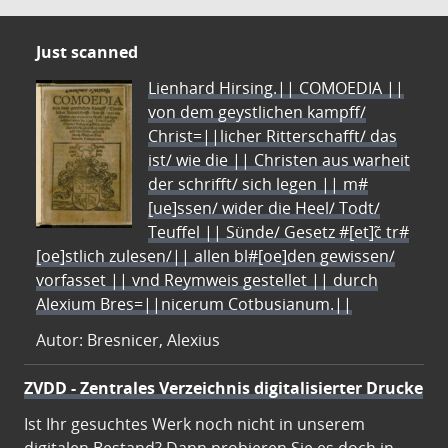
Just scanned
Lienhard Hirsing.|| COMOEDIA ||
von dem geystlichen kampff/
Christ=||licher Ritterschafft/ das
ist/ wie die || Christen aus warheit
der schrifft/ sich legen || m#
[ue]ssen/ wider die Heel/ Todt/
Teuffel || Sünde/ Gesetz #[et]c̃ tr#
[oe]stlich zulesen/|| allen bl#[oe]den gewissen/
vorfasset || vnd Reymweis gestellet || durch
Alexium Bres=||nicerum Cotbusianum.||
Autor: Bresnicer, Alexius
ZVDD - Zentrales Verzeichnis digitalisierter Drucke
Ist Ihr gesuchtes Werk noch nicht in unserem