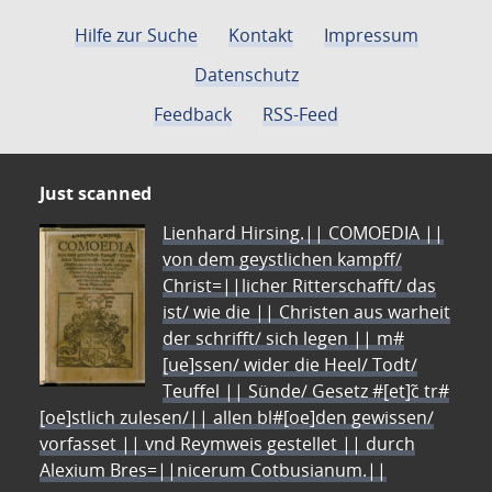
Hilfe zur Suche
Kontakt
Impressum
Datenschutz
Feedback
RSS-Feed
Just scanned
Lienhard Hirsing.|| COMOEDIA ||
von dem geystlichen kampff/
Christ=||licher Ritterschafft/ das
ist/ wie die || Christen aus warheit
der schrifft/ sich legen || m#
[ue]ssen/ wider die Heel/ Todt/
Teuffel || Sünde/ Gesetz #[et]c̃ tr#
[oe]stlich zulesen/|| allen bl#[oe]den gewissen/
vorfasset || vnd Reymweis gestellet || durch
Alexium Bres=||nicerum Cotbusianum.||