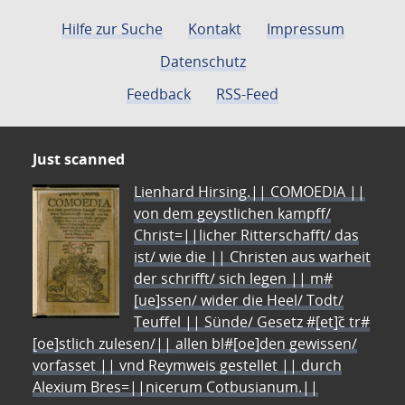
Hilfe zur Suche
Kontakt
Impressum
Datenschutz
Feedback
RSS-Feed
Just scanned
Lienhard Hirsing.|| COMOEDIA ||
von dem geystlichen kampff/
Christ=||licher Ritterschafft/ das
ist/ wie die || Christen aus warheit
der schrifft/ sich legen || m#
[ue]ssen/ wider die Heel/ Todt/
Teuffel || Sünde/ Gesetz #[et]c̃ tr#
[oe]stlich zulesen/|| allen bl#[oe]den gewissen/
vorfasset || vnd Reymweis gestellet || durch
Alexium Bres=||nicerum Cotbusianum.||