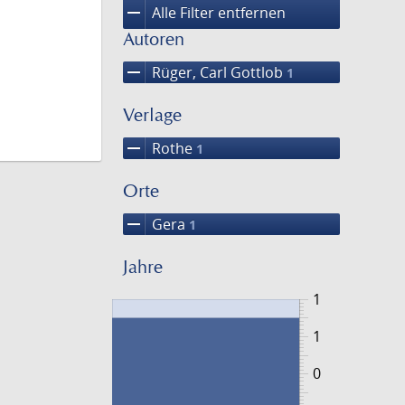
remove
Alle Filter entfernen
Autoren
remove
Rüger, Carl Gottlob
1
Verlage
remove
Rothe
1
Orte
remove
Gera
1
Jahre
1
1
0