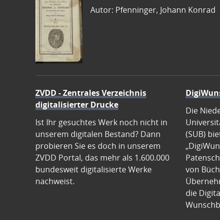
Autor: Pfenninger, Johann Konrad
ZVDD - Zentrales Verzeichnis
DigiWun
digitalisierter Drucke
Die Nied
Ist Ihr gesuchtes Werk noch nicht in
Universit
unserem digitalen Bestand? Dann
(SUB) bie
probieren Sie es doch in unserem
„DigiWun
ZVDD Portal, das mehr als 1.600.000
Patenscha
bundesweit digitalisierte Werke
von Büch
nachweist.
Übernehm
die Digit
Wunschb