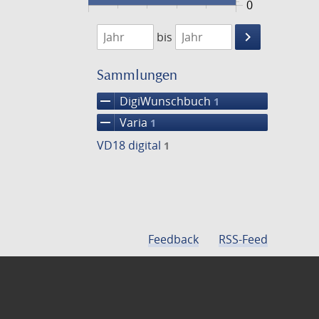
0
1789
1790
keyboard_arrow_right
bis
Suche
einschränke
Sammlungen
remove
DigiWunschbuch
1
remove
Varia
1
VD18 digital
1
Feedback
RSS-Feed