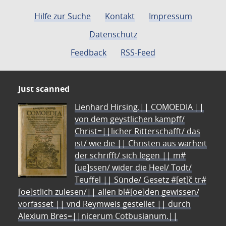
Hilfe zur Suche
Kontakt
Impressum
Datenschutz
Feedback
RSS-Feed
Just scanned
Lienhard Hirsing.|| COMOEDIA ||
von dem geystlichen kampff/
Christ=||licher Ritterschafft/ das
ist/ wie die || Christen aus warheit
der schrifft/ sich legen || m#
[ue]ssen/ wider die Heel/ Todt/
Teuffel || Sünde/ Gesetz #[et]c̃ tr#
[oe]stlich zulesen/|| allen bl#[oe]den gewissen/
vorfasset || vnd Reymweis gestellet || durch
Alexium Bres=||nicerum Cotbusianum.||